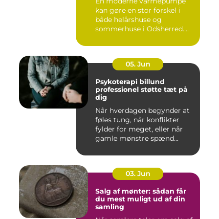
En moderne varmepumpe
kan gøre en stor forskel i
både helårshuse og
sommerhuse i Odsherred.
Mange væ...
05. Jun
Psykoterapi billund
professionel støtte tæt på
dig
Når hverdagen begynder at
føles tung, når konflikter
fylder for meget, eller når
gamle mønstre spænd...
03. Jun
Salg af mønter: sådan får
du mest muligt ud af din
samling