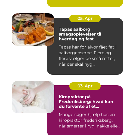
05. Apr
Tapas aalborg
smagsoplevelser til
hverdag og fest
Tapas har for alvor fået fat i
aalborgenserne. Flere og
flere vælger de små retter,
når der skal hyg...
03. Apr
Kiropraktor på
Frederiksberg: hvad kan
du forvente af et
professionelt forløb?
Mange søger hjælp hos en
kiropraktor frederiksberg,
når smerter i ryg, nakke elle...