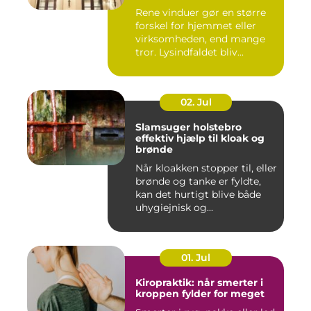
Rene vinduer gør en større
forskel for hjemmet eller
virksomheden, end mange
tror. Lysindfaldet bliv...
02. Jul
Slamsuger holstebro
effektiv hjælp til kloak og
brønde
Når kloakken stopper til, eller
brønde og tanke er fyldte,
kan det hurtigt blive både
uhygiejnisk og...
01. Jul
Kiropraktik: når smerter i
kroppen fylder for meget