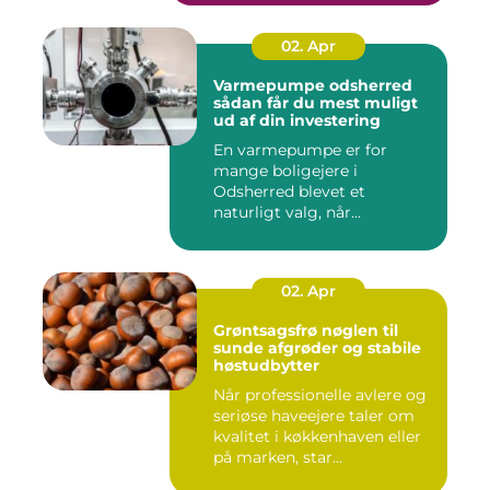
02. Apr
Varmepumpe odsherred
sådan får du mest muligt
ud af din investering
En varmepumpe er for
mange boligejere i
Odsherred blevet et
naturligt valg, når
varmeregningen skal ...
02. Apr
Grøntsagsfrø nøglen til
sunde afgrøder og stabile
høstudbytter
Når professionelle avlere og
seriøse haveejere taler om
kvalitet i køkkenhaven eller
på marken, star...