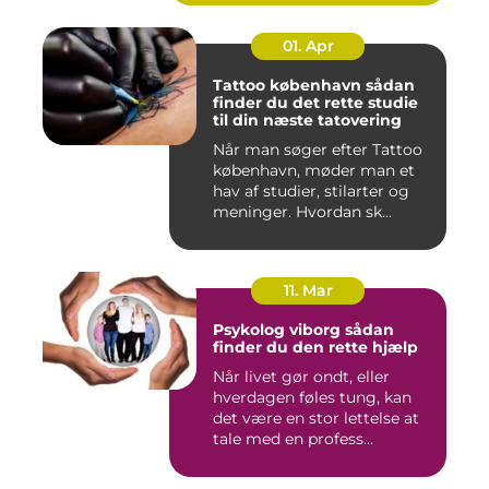
01. Apr
Tattoo københavn sådan
finder du det rette studie
til din næste tatovering
Når man søger efter Tattoo
københavn, møder man et
hav af studier, stilarter og
meninger. Hvordan sk...
11. Mar
Psykolog viborg sådan
finder du den rette hjælp
Når livet gør ondt, eller
hverdagen føles tung, kan
det være en stor lettelse at
tale med en profess...