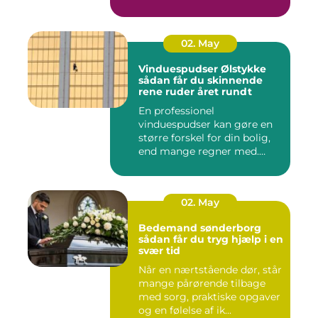
02. May
Vinduespudser Ølstykke
sådan får du skinnende
rene ruder året rundt
En professionel
vinduespudser kan gøre en
større forskel for din bolig,
end mange regner med.
Klare ...
02. May
Bedemand sønderborg
sådan får du tryg hjælp i en
svær tid
Når en nærtstående dør, står
mange pårørende tilbage
med sorg, praktiske opgaver
og en følelse af ik...