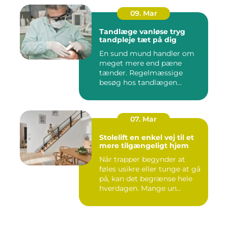
09. Mar
Tandlæge vanløse tryg
tandpleje tæt på dig
En sund mund handler om
meget mere end pæne
tænder. Regelmæssige
besøg hos tandlægen
forebygger smer...
07. Mar
Stolelift en enkel vej til et
mere tilgængeligt hjem
Når trapper begynder at
føles usikre eller tunge at gå
på, kan det begrænse hele
hverdagen. Mange un...