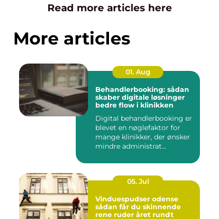
Read more articles here
More articles
01. Aug
Behandlerbooking: sådan
skaber digitale løsninger
bedre flow i klinikken
Digital behandlerbooking er
blevet en nøglefaktor for
mange klinikker, der ønsker
mindre administrat...
05. Jul
Vinduespudser odense
sådan får du skinnende
rene ruder året rundt