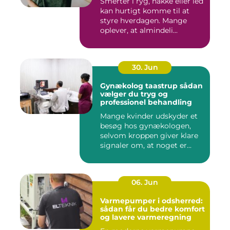
Smerter i ryg, nakke eller led
kan hurtigt komme til at
styre hverdagen. Mange
oplever, at almindeli...
30. Jun
Gynækolog taastrup sådan
vælger du tryg og
professionel behandling
Mange kvinder udskyder et
besøg hos gynækologen,
selvom kroppen giver klare
signaler om, at noget er...
06. Jun
Varmepumper i odsherred:
sådan får du bedre komfort
og lavere varmeregning