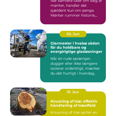
Når samlere taler om salg af
mønter, handler det
sjældent kun om penge.
Mønter rummer historie,
hånd...
02. Jun
Glarmester i hvalsø sådan
får du holdbare og
energirigtige glasløsninger
Når en rude sprænger,
dugger eller ikke længere
isolerer ordentligt, mærker
du det hurtigt i hverdag...
01. Jun
Knusning af træ: effektiv
håndtering af træaffald
Knusning af træ spiller en