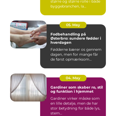
større og større rolle i både
byggebranchen, la...
05. May
Fodbehandling på
Østerbro: sundere fødder i
hverdagen
Fødderne bærer os gennem
dagen, men for mange får
de først opmærksom...
04. May
Gardiner som skaber ro, stil
og funktion i hjemmet
Gardiner virker måske som
en lille detalje, men de har
stor betydning for både lys,
stem...