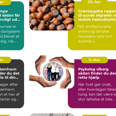
Apr
02. Apr
mpe
Grøntsagsfrø nøglen
år
til sunde afgrøder 
muligt ud
stabile høstudbytte
estering
pumpe er
Når professionelle
 boligejere
avlere og seriøse
d blevet et
haveejere taler om
valg, når
kvalitet i
ingen skal
køkkenhaven eller p
marken, star...
Apr
11. Mar
øbenhavn
Psykolog viborg
der du det
sådan finder du de
ie til din
rette hjælp
overing
øger efter
Når livet gør ondt,
benhavn,
eller hverdagen føles
 et hav af
tung, kan det være 
ilarter og
stor lettelse at tale
 Hvordan
med en profess...