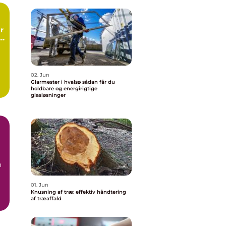
r
g
ng
02. Jun
Glarmester i hvalsø sådan får du
holdbare og energirigtige
glasløsninger
m
01. Jun
Knusning af træ: effektiv håndtering
af træaffald