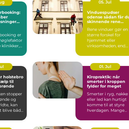
Aug
05. Jul
rbooking:
Vinduespudser
aber
odense sådan får du
øsninger
skinnende rene
w i
ruder året rundt
Rene vinduer gør en
booking er
større forskel for
nøglefaktor
hjemmet eller
klinikker,
virksomheden, end
r mindre
mange tror.
...
Lysindfaldet bliv...
Jul
01. Jul
r holstebro
Kiropraktik: når
jælp til
smerter i kroppen
 brønde
fylder for meget
ken stopper
Smerter i ryg, nakke
brønde og
eller led kan hurtigt
yldte, kan
komme til at styre
t blive både
hverdagen. Mange
k og...
oplever, at almindeli..