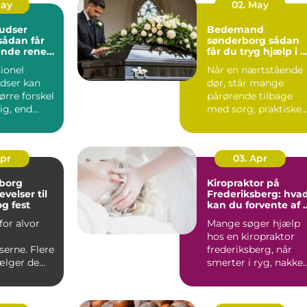
May
02. May
udser
Bedemand
sønderborg sådan
ende rene
får du tryg hjælp i 
t rundt
svær tid
ionel
Når en nærtstående
dser kan
dør, står mange
ørre forskel
pårørende tilbage
lig, end
med sorg, praktiske
gner med.
opgaver og en følels
af ik...
Apr
03. Apr
lborg
Kiropraktor på
velser til
Frederiksberg: hva
g fest
kan du forvente af 
professionelt forløb
for alvor
Mange søger hjælp
hos en kiropraktor
erne. Flere
frederiksberg, når
ælger de
smerter i ryg, nakke
, når der
elle...