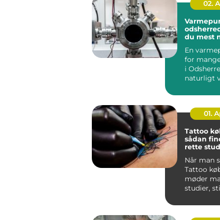
02. 
Varmepu
odsherred sådan f
du mest 
af din inv
En varme
for mange
i Odsherre
naturligt 
varmeregn
...
01. 
Tattoo k
sådan fin
rette stud
næste tat
Når man s
Tattoo kø
møder man
studier, st
meninger.
sk...