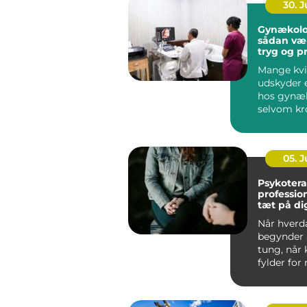
30. 
Gynækolo
sådan væ
tryg og p
behandli
Mange kvi
udskyder 
hos gynæ
selvom kr
klare sign
noget er...
05. 
Psykotera
profession
tæt på di
Når hverd
begynder a
tung, når 
fylder for
når gamle
spænd...