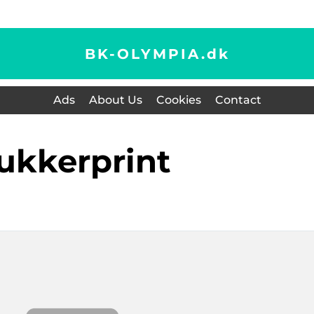
BK-OLYMPIA.
dk
Ads
About Us
Cookies
Contact
sukkerprint