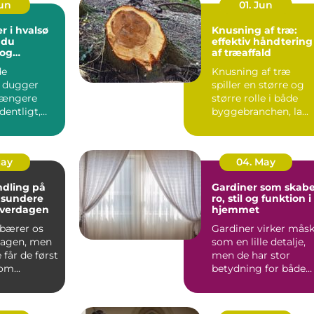
Jun
01. Jun
r i hvalsø
Knusning af træ:
 du
effektiv håndtering
 og
af træaffald
tige
de
Knusning af træ
nger
 dugger
spiller en større og
 længere
større rolle i både
dentligt,
byggebranchen, la...
u det
verdag...
May
04. May
dling på
Gardiner som skabe
 sundere
ro, stil og funktion i
hverdagen
hjemmet
bærer os
Gardiner virker mås
agen, men
som en lille detalje,
får de først
men de har stor
m...
betydning for både
lys, stem...