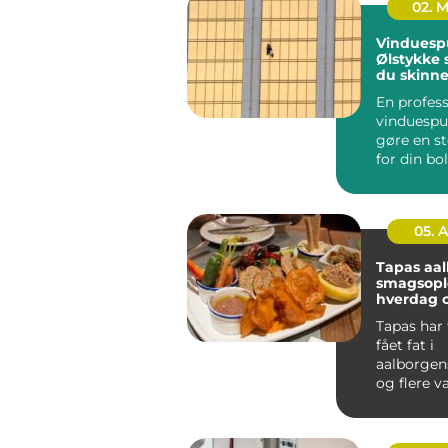
02. 
Vinduesp
Ølstykke sådan får
du skinn
ruder åre
En profess
vinduespu
gøre en st
for din bo
mange re
Klare ...
05. 
Tapas aa
smagsople
hverdag o
Tapas har 
fået fat i
aalborgens
og flere v
små retter
skal hyg...