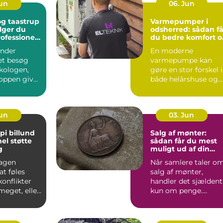
Jun
06. Jun
g taastrup
Varmepumper i
lger du
odsherred: sådan få
rofessionel
du bedre komfort o
ng
lavere varmeregni
nder
En moderne
et besøg
varmepumpe kan
kologen,
gøre en stor forskel i
oppen giver
både helårshuse og
aler om, at
sommerhuse i
Odsherred. Mange
væ...
Jun
03. Jun
pi billund
Salg af mønter:
el støtte
sådan får du mest
g
muligt ud af din
samling
agen
Når samlere taler o
t føles
salg af mønter,
konflikter
handler det sjældent
 meget, eller
kun om penge.
 mønstre
Mønter rummer
historie, hånd...