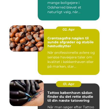
mange boligejere i
Odsherred blevet et
naturligt valg, når
varmeregningen skal ...
02. Apr
Grøntsagsfrø nøglen til
sunde afgrøder og stabile
høstudbytter
Når professionelle avlere og
seriøse haveejere taler om
kvalitet i køkkenhaven eller
på marken, star...
01. Apr
Tattoo københavn sådan
finder du det rette studie
til din næste tatovering
Når man søger efter Tattoo