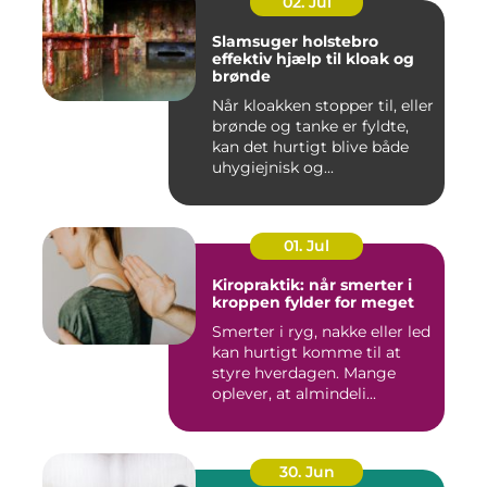
02. Jul
Slamsuger holstebro
effektiv hjælp til kloak og
brønde
Når kloakken stopper til, eller
brønde og tanke er fyldte,
kan det hurtigt blive både
uhygiejnisk og...
01. Jul
Kiropraktik: når smerter i
kroppen fylder for meget
Smerter i ryg, nakke eller led
kan hurtigt komme til at
styre hverdagen. Mange
oplever, at almindeli...
30. Jun