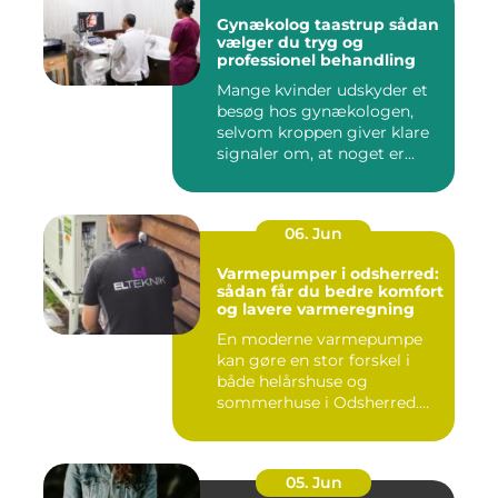
Gynækolog taastrup sådan
vælger du tryg og
professionel behandling
Mange kvinder udskyder et
besøg hos gynækologen,
selvom kroppen giver klare
signaler om, at noget er...
06. Jun
Varmepumper i odsherred:
sådan får du bedre komfort
og lavere varmeregning
En moderne varmepumpe
kan gøre en stor forskel i
både helårshuse og
sommerhuse i Odsherred.
Mange væ...
05. Jun