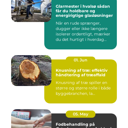
Glarmester i hvalsø sådan
får du holdbare og
energirigtige glasløsninger
Når en rude sprænger,
dugger eller ikke længere
isolerer ordentligt, mærker
du det hurtigt i hverdag...
01. Jun
Knusning af træ: effektiv
håndtering af træaffald
Knusning af træ spiller en
større og større rolle i både
byggebranchen, la...
05. May
Fodbehandling på