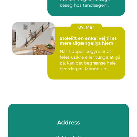
besøg hos tandlægen
forebygger smer...
07. Mar
Stolelift en enkel vej til et
mere tilgængeligt hjem
Når trapper begynder at
føles usikre eller tunge at gå
på, kan det begrænse hele
hverdagen. Mange un...
Address