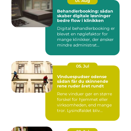
01. Aug
Behandlerbooking: sådan
skaber digitale løsninger
bedre flow i klinikken
Digital behandlerbooking er
blevet en nøglefaktor for
mange klinikker, der ønsker
mindre administrat...
05. Jul
Vinduespudser odense
sådan får du skinnende
rene ruder året rundt
Rene vinduer gør en større
forskel for hjemmet eller
virksomheden, end mange
tror. Lysindfaldet bliv...