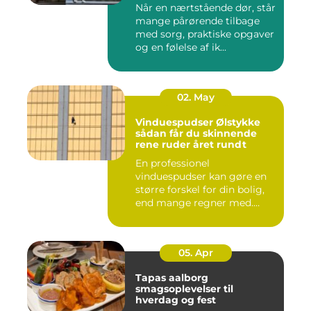
Når en nærtstående dør, står
mange pårørende tilbage
med sorg, praktiske opgaver
og en følelse af ik...
02. May
Vinduespudser Ølstykke
sådan får du skinnende
rene ruder året rundt
En professionel
vinduespudser kan gøre en
større forskel for din bolig,
end mange regner med.
Klare ...
05. Apr
Tapas aalborg
smagsoplevelser til
hverdag og fest