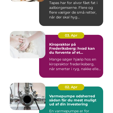
Tapas har for alvor fået fat i
aalborgenserne. Flere og
flere vælger de små retter,
når der skal hyg...
03. Apr
Kiropraktor på
Frederiksberg: hvad kan
du forvente af et
professionelt forløb?
Mange søger hjælp hos en
kiropraktor frederiksberg,
når smerter i ryg, nakke elle...
02. Apr
Varmepumpe odsherred
sådan får du mest muligt
ud af din investering
En varmepumpe er for