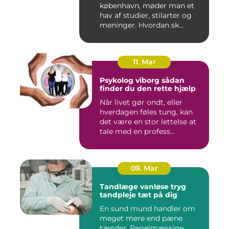
københavn, møder man et
hav af studier, stilarter og
meninger. Hvordan sk...
11. Mar
Psykolog viborg sådan
finder du den rette hjælp
Når livet gør ondt, eller
hverdagen føles tung, kan
det være en stor lettelse at
tale med en profess...
09. Mar
Tandlæge vanløse tryg
tandpleje tæt på dig
En sund mund handler om
meget mere end pæne
tænder. Regelmæssige