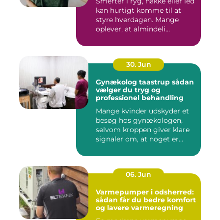
Smerter i ryg, nakke eller led
kan hurtigt komme til at
styre hverdagen. Mange
oplever, at almindeli...
30. Jun
Gynækolog taastrup sådan
vælger du tryg og
professionel behandling
Mange kvinder udskyder et
besøg hos gynækologen,
selvom kroppen giver klare
signaler om, at noget er...
06. Jun
Varmepumper i odsherred:
sådan får du bedre komfort
og lavere varmeregning