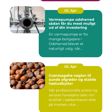
02. Apr
Varmepumpe odsherred
sådan får du mest muligt
ud af din investering
En varmepumpe er for
mange boligejere i
Odsherred blevet et
naturligt valg, når
varmeregningen skal ...
02. Apr
Grøntsagsfrø nøglen til
sunde afgrøder og stabile
høstudbytter
Når professionelle avlere og
seriøse haveejere taler om
kvalitet i køkkenhaven eller
på marken, star...