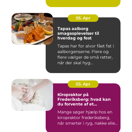
Klare ...
05. Apr
Tapas aalborg
smagsoplevelser til
hverdag og fest
Tapas har for alvor fået fat i
aalborgenserne. Flere og
flere vælger de små retter,
når der skal hyg...
03. Apr
Kiropraktor på
Frederiksberg: hvad kan
du forvente af et
professionelt forløb?
Mange søger hjælp hos en
kiropraktor frederiksberg,
når smerter i ryg, nakke elle...