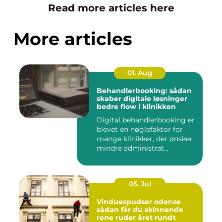
Read more articles here
More articles
01. Aug
Behandlerbooking: sådan
skaber digitale løsninger
bedre flow i klinikken
Digital behandlerbooking er
blevet en nøglefaktor for
mange klinikker, der ønsker
mindre administrat...
05. Jul
Vinduespudser odense
sådan får du skinnende
rene ruder året rundt