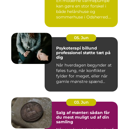
En moderne varmepumpe
kan gøre en stor forskel i
både helårshuse og
sommerhuse i Odsherred.
Mange væ...
05. Jun
Psykoterapi billund
professionel støtte tæt på
dig
Når hverdagen begynder at
føles tung, når konflikter
fylder for meget, eller når
gamle mønstre spænd...
03. Jun
Salg af mønter: sådan får
du mest muligt ud af din
samling