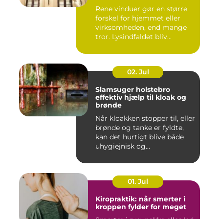
Rene vinduer gør en større
forskel for hjemmet eller
virksomheden, end mange
tror. Lysindfaldet bliv...
02. Jul
Slamsuger holstebro
effektiv hjælp til kloak og
brønde
Når kloakken stopper til, eller
brønde og tanke er fyldte,
kan det hurtigt blive både
uhygiejnisk og...
01. Jul
Kiropraktik: når smerter i
kroppen fylder for meget