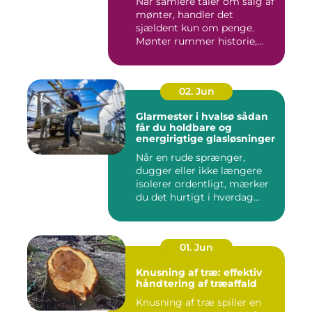
Når samlere taler om salg af
mønter, handler det
sjældent kun om penge.
Mønter rummer historie,
hånd...
02. Jun
Glarmester i hvalsø sådan
får du holdbare og
energirigtige glasløsninger
Når en rude sprænger,
dugger eller ikke længere
isolerer ordentligt, mærker
du det hurtigt i hverdag...
01. Jun
Knusning af træ: effektiv
håndtering af træaffald
Knusning af træ spiller en