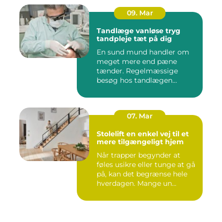
09. Mar
Tandlæge vanløse tryg
tandpleje tæt på dig
En sund mund handler om
meget mere end pæne
tænder. Regelmæssige
besøg hos tandlægen
forebygger smer...
07. Mar
Stolelift en enkel vej til et
mere tilgængeligt hjem
Når trapper begynder at
føles usikre eller tunge at gå
på, kan det begrænse hele
hverdagen. Mange un...