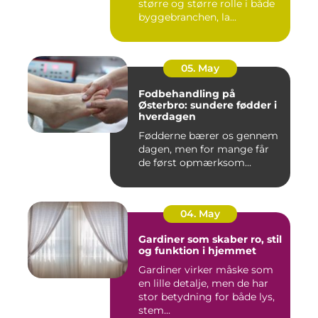
større og større rolle i både
byggebranchen, la...
05. May
Fodbehandling på
Østerbro: sundere fødder i
hverdagen
Fødderne bærer os gennem
dagen, men for mange får
de først opmærksom...
04. May
Gardiner som skaber ro, stil
og funktion i hjemmet
Gardiner virker måske som
en lille detalje, men de har
stor betydning for både lys,
stem...