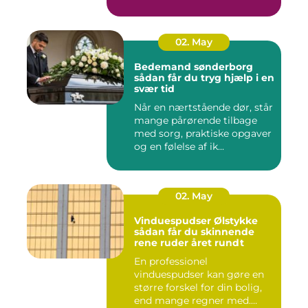
02. May
Bedemand sønderborg
sådan får du tryg hjælp i en
svær tid
Når en nærtstående dør, står
mange pårørende tilbage
med sorg, praktiske opgaver
og en følelse af ik...
02. May
Vinduespudser Ølstykke
sådan får du skinnende
rene ruder året rundt
En professionel
vinduespudser kan gøre en
større forskel for din bolig,
end mange regner med.