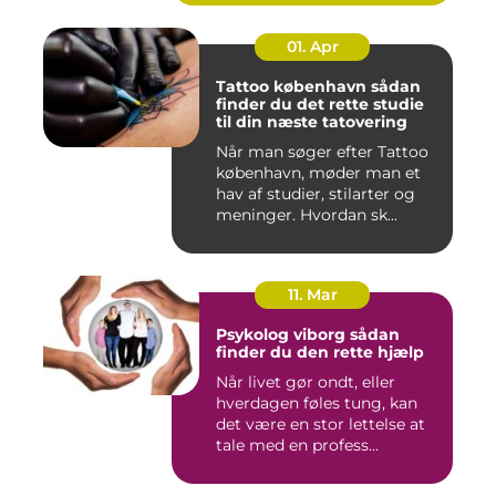
01. Apr
Tattoo københavn sådan
finder du det rette studie
til din næste tatovering
Når man søger efter Tattoo
københavn, møder man et
hav af studier, stilarter og
meninger. Hvordan sk...
11. Mar
Psykolog viborg sådan
finder du den rette hjælp
Når livet gør ondt, eller
hverdagen føles tung, kan
det være en stor lettelse at
tale med en profess...