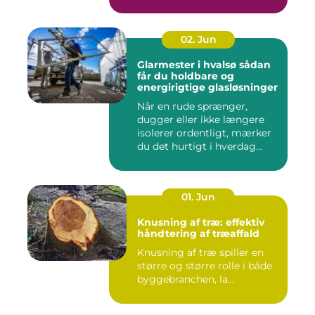
hånd...
02. Jun
Glarmester i hvalsø sådan
får du holdbare og
energirigtige glasløsninger
Når en rude sprænger,
dugger eller ikke længere
isolerer ordentligt, mærker
du det hurtigt i hverdag...
01. Jun
Knusning af træ: effektiv
håndtering af træaffald
Knusning af træ spiller en
større og større rolle i både
byggebranchen, la...