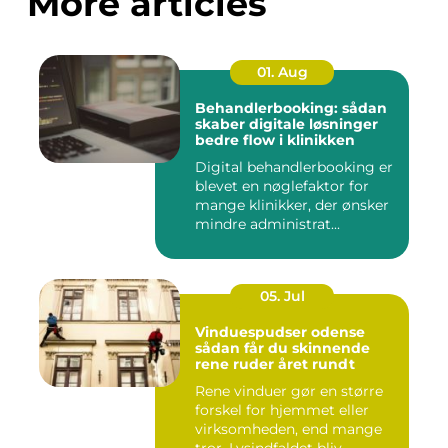
More articles
01. Aug
Behandlerbooking: sådan
skaber digitale løsninger
bedre flow i klinikken
Digital behandlerbooking er
blevet en nøglefaktor for
mange klinikker, der ønsker
mindre administrat...
05. Jul
Vinduespudser odense
sådan får du skinnende
rene ruder året rundt
Rene vinduer gør en større
forskel for hjemmet eller
virksomheden, end mange