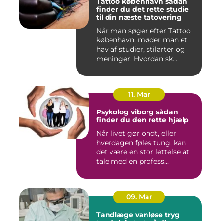
Tattoo københavn sådan
finder du det rette studie
til din næste tatovering
Når man søger efter Tattoo
københavn, møder man et
hav af studier, stilarter og
meninger. Hvordan sk...
11. Mar
Psykolog viborg sådan
finder du den rette hjælp
Når livet gør ondt, eller
hverdagen føles tung, kan
det være en stor lettelse at
tale med en profess...
09. Mar
Tandlæge vanløse tryg