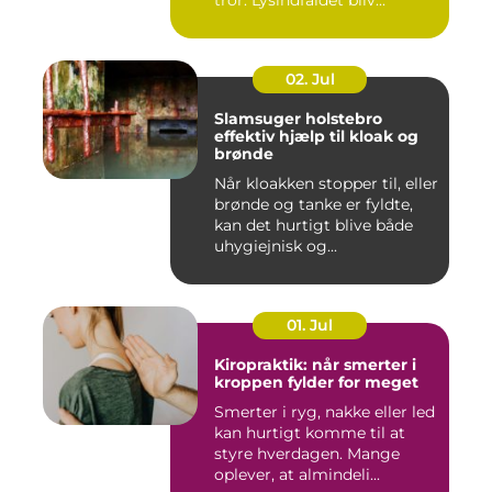
tror. Lysindfaldet bliv...
02. Jul
Slamsuger holstebro
effektiv hjælp til kloak og
brønde
Når kloakken stopper til, eller
brønde og tanke er fyldte,
kan det hurtigt blive både
uhygiejnisk og...
01. Jul
Kiropraktik: når smerter i
kroppen fylder for meget
Smerter i ryg, nakke eller led
kan hurtigt komme til at
styre hverdagen. Mange
oplever, at almindeli...