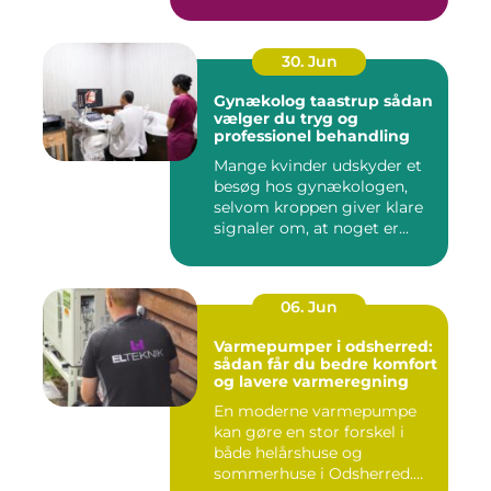
30. Jun
Gynækolog taastrup sådan
vælger du tryg og
professionel behandling
Mange kvinder udskyder et
besøg hos gynækologen,
selvom kroppen giver klare
signaler om, at noget er...
06. Jun
Varmepumper i odsherred:
sådan får du bedre komfort
og lavere varmeregning
En moderne varmepumpe
kan gøre en stor forskel i
både helårshuse og
sommerhuse i Odsherred.