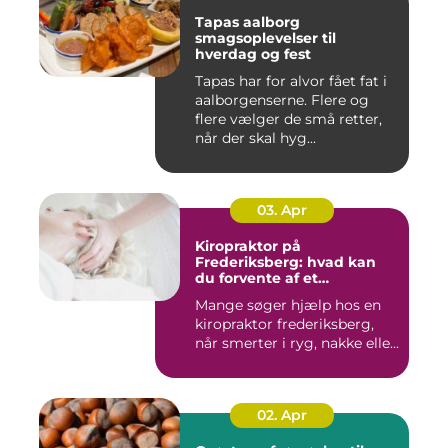
Tapas aalborg
smagsoplevelser til
hverdag og fest
Tapas har for alvor fået fat i
aalborgenserne. Flere og
flere vælger de små retter,
når der skal hyg...
03. Apr
Kiropraktor på
Frederiksberg: hvad kan
du forvente af et
professionelt forløb?
Mange søger hjælp hos en
kiropraktor frederiksberg,
når smerter i ryg, nakke elle...
02. Apr