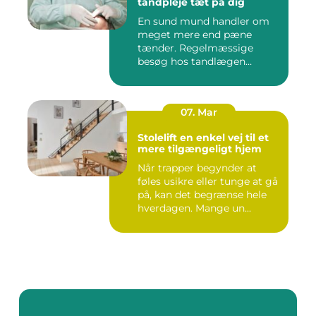
tandpleje tæt på dig
En sund mund handler om
meget mere end pæne
tænder. Regelmæssige
besøg hos tandlægen
forebygger smer...
07. Mar
Stolelift en enkel vej til et
mere tilgængeligt hjem
Når trapper begynder at
føles usikre eller tunge at gå
på, kan det begrænse hele
hverdagen. Mange un...