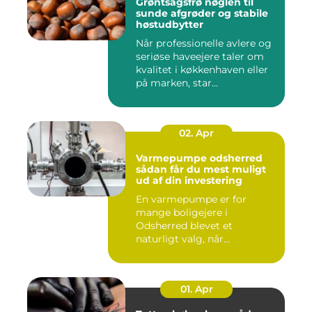
Grøntsagsfrø nøglen til
sunde afgrøder og stabile
høstudbytter
Når professionelle avlere og
seriøse haveejere taler om
kvalitet i køkkenhaven eller
på marken, star...
02. Apr
Varmepumpe odsherred
sådan får du mest muligt
ud af din investering
En varmepumpe er for
mange boligejere i
Odsherred blevet et
naturligt valg, når
varmeregningen skal ...
01. Apr