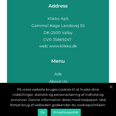
Address
web:
www.klikko.dk
Menu
Ads
About Us
Cookies
På vores website bruges cookies til at huske dine
indstillinger, statistik og personalisering af indhold og
Contact
annoncer. Denne information deles med tredjepart. Ved
Sitemap
fortsat brug af websiden godkender du cookiepolitikken.
Ok
Privatlivspolitik