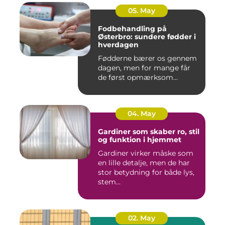
05. May
Fodbehandling på
Østerbro: sundere fødder i
hverdagen
Fødderne bærer os gennem
dagen, men for mange får
de først opmærksom...
04. May
Gardiner som skaber ro, stil
og funktion i hjemmet
Gardiner virker måske som
en lille detalje, men de har
stor betydning for både lys,
stem...
02. May