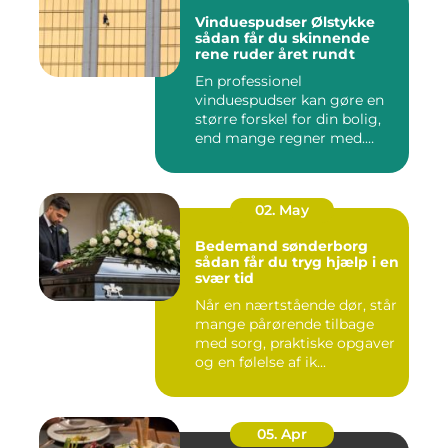
Vinduespudser Ølstykke
sådan får du skinnende
rene ruder året rundt
En professionel
vinduespudser kan gøre en
større forskel for din bolig,
end mange regner med.
Klare ...
02. May
Bedemand sønderborg
sådan får du tryg hjælp i en
svær tid
Når en nærtstående dør, står
mange pårørende tilbage
med sorg, praktiske opgaver
og en følelse af ik...
05. Apr